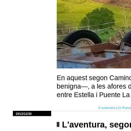
En aquest segon Camino
benigna—, a les afores d
entre Estella i Puente L
0 comentaris
|
2n Franc
2013/12/30
L'aventura, seg