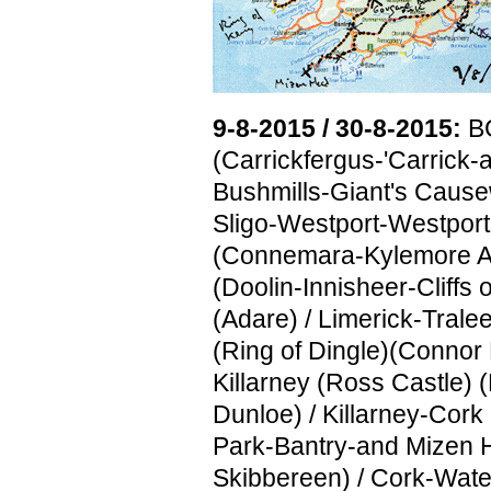
9-8-2015 / 30-8-2015:
BC
(Carrickfergus-'Carrick-
Bushmills-Giant's Causew
Sligo-Westport-Westpor
(Connemara-Kylemore Ab
(Doolin-Innisheer-Cliffs
(Adare) / Limerick-Trale
(Ring of Dingle)(Connor 
Killarney (Ross Castle) (
Dunloe) / Killarney-Cor
Park-Bantry-and Mizen H
Skibbereen) / Cork-Wate