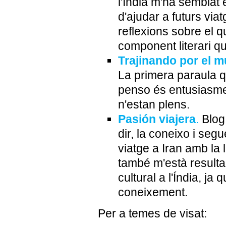
l'India m'ha semblat 
d'ajudar a futurs via
reflexions sobre el qu
component literari qu
Trajinando por el 
La primera paraula q
penso és entusiasme 
n'estan plens.
Pasión viajera
.
Blog
dir, la coneixo i seg
viatge a Iran amb la l
també m'està resultan
cultural a l'Índia, ja
coneixement.
Per a temes de visat: