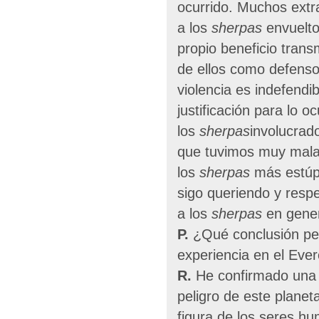
ocurrido. Muchos extr
a los
sherpas
envuelto
propio beneficio tran
de ellos como defenso
violencia es indefendi
justificación para lo oc
los
sherpas
involucrad
que tuvimos muy mala
los
sherpas
más estúpi
sigo queriendo y resp
a los
sherpas
en gener
P.
¿Qué conclusión per
experiencia en el Ever
R.
He confirmado una 
peligro de este planet
figura de los seres 