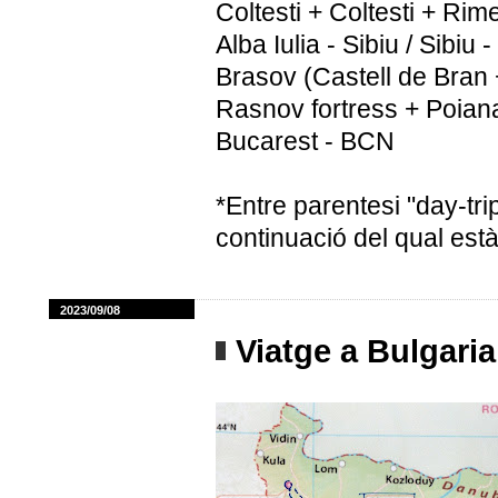
Coltesti + Coltesti + Rime
Alba Iulia - Sibiu / Sibiu 
Brasov (Castell de Bran 
Rasnov fortress + Poiana
Bucarest - BCN
*Entre parentesi "day-trip
continuació del qual està
2023/09/08
Viatge a Bulgar