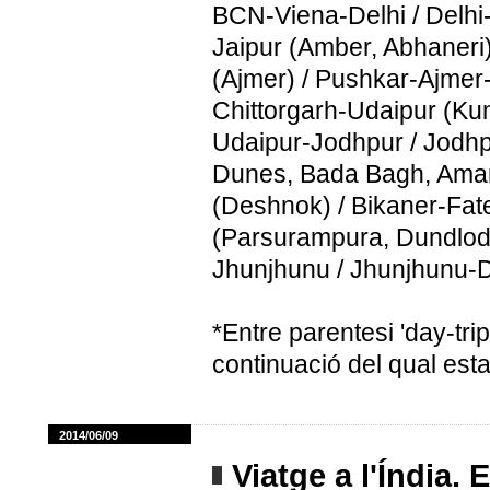
BCN-Viena-Delhi / Delhi-
Jaipur (Amber, Abhaneri
(Ajmer) / Pushkar-Ajmer-
Chittorgarh-Udaipur (Ku
Udaipur-Jodhpur / Jodh
Dunes, Bada Bagh, Amar 
(Deshnok) / Bikaner-Fat
(Parsurampura, Dundlod
Jhunjhunu / Jhunjhunu-D
*Entre parentesi 'day-trip
continuació del qual esta
2014/06/09
Viatge a l'Índia. 