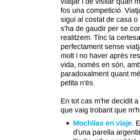
viatjar i de visitar quan 
fos una competició. Viatja
sigui al costat de casa 
s'ha de gaudir per se co
realitzem. Tinc la certes
perfectament sense viatja
molt i no haver aprés res
vida, només en són, amb 
paradoxalment quant més
petita n'és.
En tot cas m'he decidit a
que vaig trobant que m'h
Mochilas en viaje
. 
d'una parella argenti