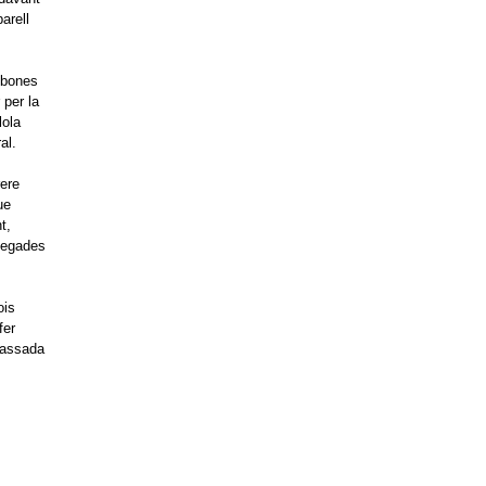
arell
umbones
 per la
lola
al.
rere
ue
t,
 vegades
ois
fer
passada