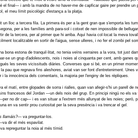
té el final— i amb la mandra de no haver-me de capficar gaire per prendre un p
l, el meu límit psicològic d'estança a la platja.
it un lloc a tercera fila. La primera és per a la gent gran que s'emporta les t
segona, per a les famílies amb para-sol i cotxet de nen impossible de bellugar
rtir de la tercera, per al primer que hi arriba. Aquí havia col·locat la meva toval
ilment localitzable en sortir de l'aigua, sense ulleres, i no fer el zombi pel sorr
 bona estona de tranquil·litat, no tenia veïns xerraires a la vora, tot just dar
ar-se un grup d'adolescents, nois i noies al cinquanta per cent, amb ganes q
ués les seves vicissituds diàries. Converses que si bé, en un primer momen
la pau que regnava fins aleshores, aviat van ser font d'entreteniment. Unes
r i la innocència dels comentaris, la majoria per l'enginy de les rèpliques.
a el matí, entre glopades de sorra i rialles, quan van afegir-s'hi un parell de n
ins francesos del Jordan —un dels nois del grup. En principi ningú no els va 
er no dir cap— i es van situar a l'extrem més allunyat de les noies; però, 
una en va sentir prou curiositat per la seva presència i va trencar el gel.
 llamáis?
— va preguntar-los.
—va dir el més espavilat.
va repreguntar la noia al més tímid.