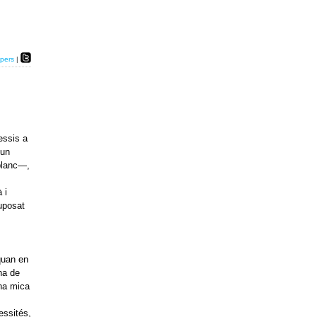
pers
|
essis a
 un
 blanc—,
 i
suposat
quan en
na de
una mica
essités,