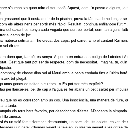
are s'humanitza quan mira el seu nadó. Aquest, com li'n passa a alguns, ja t
t.
n grassonet que li costa sortir de la piscina; prova la tàctica de no llençar-se
 com els altres nens per sortir més ràpid. Resultat: continua enfilant-se l'últim.
ïna del davant es senya cada vegada que surt pel portal, com fan alguns futb
trar al camp de joc.
a mateixa setmana m'he creuat dos cops, pel carrer, amb el cantant Raimon
o vol dir res.
ltra dona que, també, es senya. Aquesta en entrar a la botiga de Loteries i A
Estat. Gest que tant pot ser de respecte, com de necessitat. Imagina, tu, quin 
bjectiu.
company de classe dina sol al Mauri amb la parka cordada fins a l'ultim botó
isteix tot plegat.
o unas ganas de soltar la culebra...» Es pot ser més explícit?
lau per llançar-se, bé, de cap a l'aigua és fer abans un petit saltet per impuls
eu que no es correspon amb un cos. Una innocència, una manera de riure, q
ra la tarda.
anquin els teus bars favorits, per descobrir-ne d'altres. M'encanta la simpatia 
 filla xinesa.
isi és un saló farcit d'armaris desmuntats, un parell de llits apilats, caixes de 
egades i un parell d'homes veient la tele en un plasma gegant a les dotze de