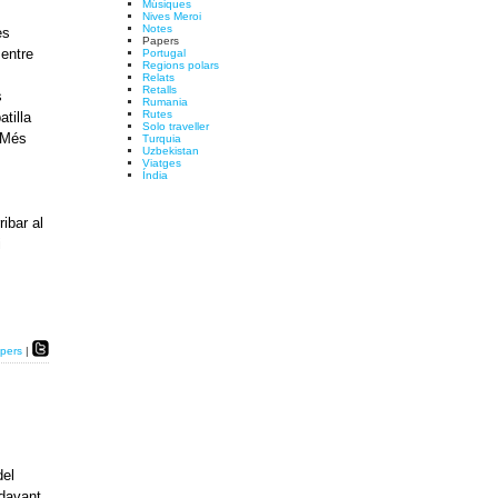
Músiques
Nives Meroi
Notes
es
Papers
mentre
Portugal
Regions polars
Relats
Retalls
s
Rumania
Rutes
tilla
Solo traveller
. Més
Turquia
Uzbekistan
Viatges
Índia
ribar al
i
pers
|
del
 davant