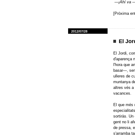
—
¡Ahí va
—
[Pròxima ent
2012/07/28
El Jor
El Jordi, co
d'aparença n
l'hora que a
basar—, semp
ulleres de c
muntanya de 
altres vés a
vacances.
El que més m
especialitat
sortiràs. Un
gent no li a
de pressa, e
s'arramba ta