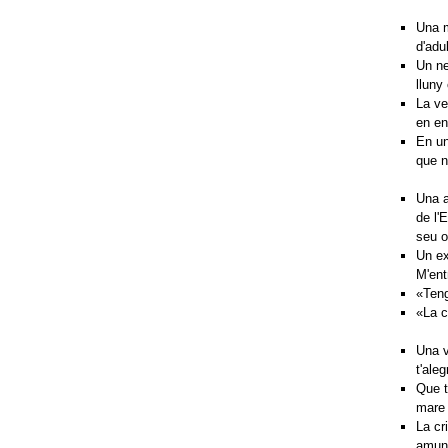
Una m
d'adul
Un ne
lluny
La ve
en en
En un
que n
Una a
de l'
seu o
Un ex
M'entr
«Teng
«La c
Una v
t'aleg
Que t
mare i
La cr
amunt