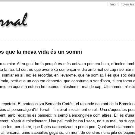
Inici
Totes les
s que la meva vida és un somni
o somiar. Altra gent ho fa perquè és més activa a primera hora, m'incloc tamb
a la raó. El cert és que avorreixo començar el dia amb mal de cap i somiar m
 somiar en sí, no; és recordar, en llevar-me, que he somiat. I és que sóc del
irada, però que un cop em desperto, que acostuma a ser d'hora, si em torno a
omio en aquesta estona ho recordo i aleshores: mal de cap. Últimament n'estic
repeteix. El protagonitza Bernardo Cortés, el rapsode-cantant de la Barcelon
ies al personatge d'El Terrat —inspirat inicialment en ell. Una d'aquestes pe
ent, amb l'edat no es panseix; ni sembla encongir-se com altres. Ell és d'una
ferent, s'està autoincinerant. Una pell molt bruna i seca, no sua mai, ho sugge
 un foc, per dintre, que l'anés carbonitzant a poc a poc. Qualsevol dia només
 americana, unes sabatilles gegants, un munt de cendres i una pila de papers