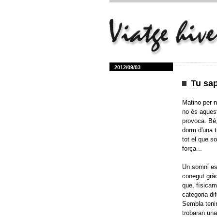
2012/09/03
Tu sap
Matino per n
no és aquest
provoca. Bé,
dorm d'una t
tot el que s
força...
Un somni es 
conegut gràc
que, físicam
categoria di
Sembla tenir
trobaran una