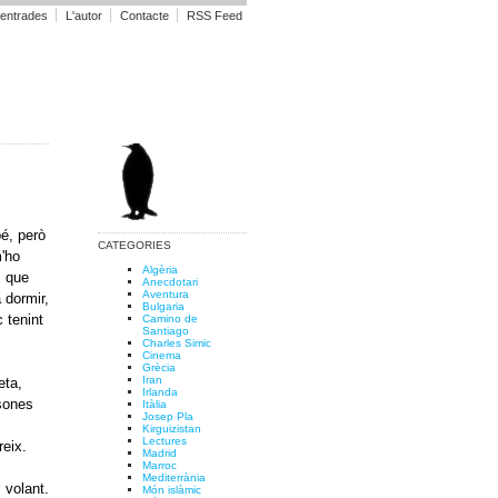
 entrades
L'autor
Contacte
RSS Feed
é, però
CATEGORIES
'ho
Algèria
s que
Anecdotari
Aventura
 dormir,
Bulgaria
 tenint
Camino de
Santiago
Charles Simic
Cinema
Grècia
Iran
eta,
Irlanda
rsones
Itàlia
Josep Pla
Kirguizistan
Lectures
reix.
Madrid
Marroc
Mediterrània
 volant.
Món islàmic