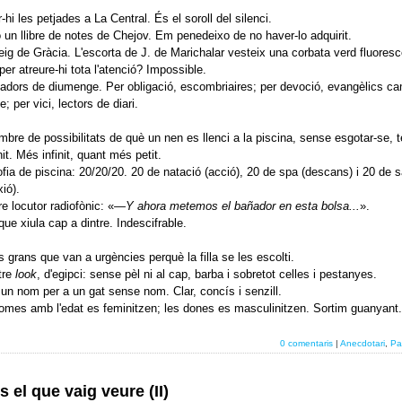
-hi les petjades a La Central. És el soroll del silenci.
 un llibre de notes de Chejov. Em penedeixo de no haver-lo adquirit.
ig de Gràcia. L'escorta de J. de Marichalar vesteix una corbata verd fluoresc
per atreure-hi tota l'atenció? Impossible.
adors de diumenge. Per obligació, escombriaires; per devoció, evangèlics ca
; per vici, lectors de diari.
mbre de possibilitats de què un nen es llenci a la piscina, sense esgotar-se, 
nit. Més infinit, quant més petit.
ofia de piscina: 20/20/20. 20 de natació (acció), 20 de spa (descans) i 20 de 
xió).
re locutor radiofònic: «
—Y ahora metemos el bañador en esta bolsa...
».
 que xiula cap a dintre. Indescifrable.
 grans que van a urgències perquè la filla se les escolti.
tre
look
, d'egipci: sense pèl ni al cap, barba i sobretot celles i pestanyes.
, un nom per a un gat sense nom. Clar, concís i senzill.
omes amb l'edat es feminitzen; les dones es masculinitzen. Sortim guanyant.
0 comentaris
|
Anecdotari
,
Pa
s el que vaig veure (II)