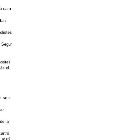
é cara
 tan
olistes
. Segur
postes
és el
.
ar-se.»
ue
de la
cartró
l matí.