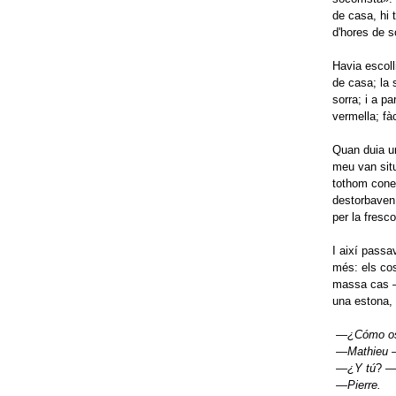
de casa, hi 
d'hores de so
Havia escoll
de casa; la 
sorra; i a pa
vermella; fàc
Quan duia una
meu van situ
tothom coneg
destorbaven 
per la fresco
I així passav
més: els cos
massa cas —p
una estona, 
—
¿Cómo os
—
Mathieu
—
¿Y tú
? —
—
Pierre.