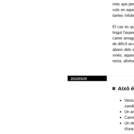
més que per 
vols en aqu
tantes ínfule
El cas és qu
tingut l'aspe
carrer amaga
de difícil a
abans dels el
xinès, aques
resta, afort
2012/03/29
Això é
Vestu
sandà
Un an
Camin
Un de
d'una