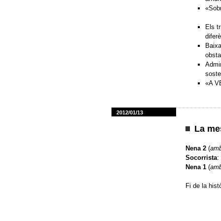
«Sobr
Els t
difer
Baixa
obsta
Admir
sosten
«A VE
2012/01/13
La mes
Nena 2
(
amb
Socorrista
:
Nena 1
(
amb
Fi de la histò