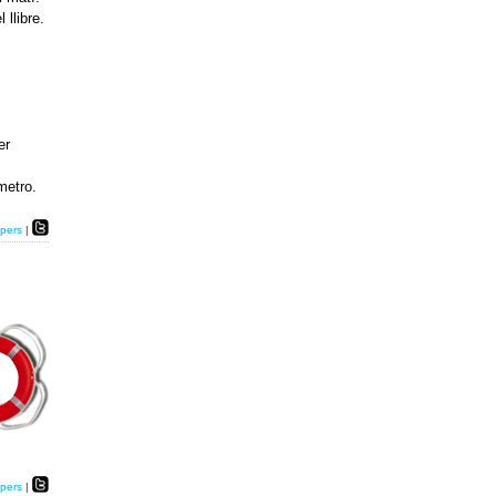
llibre.
er
metro.
pers
|
pers
|