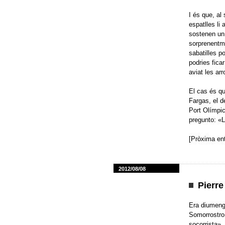
I és que, al
espatlles li
sostenen un 
sorprenentme
sabatilles p
podries fica
aviat les ar
El cas és qu
Fargas, el de
Port Olímpic
pregunto: «L
[Pròxima ent
2012/08/08
Pierre
Era diumenge
Somorrostro,
socorrista».