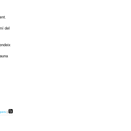
ent.
mí del
tendeix
sauna
pers
|