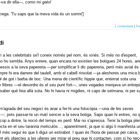
va dir ella—
, como mi gato!
rega: 'Tu saps que la meva vida és un somni']
1 comentaris
|
Pa
di
m a les celebritats se'l coneix només pel nom, és xinès. Si més no d'esperit,
o ho sembla. Anys enrere, quan encara no existien les botigues 24 hores, an
nessis a la seva papereria —per simplificar li dic papereria, però més aviat és
re hi era darrere del taulell, amb el cabell rinxolat —ja aleshores una mica
ul de got i barba de boc. Una mena de científic hippie que, enterrat sota una
llibres —el desordre és el seu punt fort—, unes vegades menjava un entrepà
 saber què feia allà sota. No hi havia ni migdies, ni caps de setmana, ni per 
'agrada del seu negoci és anar a fer-hi una fotocòpia —una de les seves
s—; pots passar-te un matí sencer a la seva botiga. Saps quan hi entres, no 
 cop a dintre, la noció del temps es perd. Mai no s'apressa. Tenir la botiga ple
fecta en el seu tarannà meticulòs..., aparentment, ja que si algú li manifesta 
l més segur és que li digui un estirabot. I quan és l'hora de passar per caixa,
nt els objectes a les ulleres per mirar el preu que hi contacten, com si ho nec