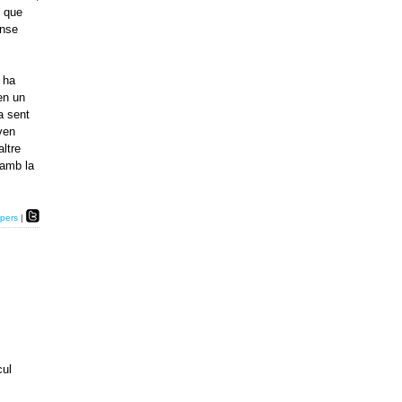
s que
ense
 ha
 en un
a sent
ven
altre
 amb la
pers
|
cul