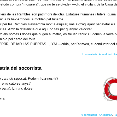
etodo compra "mosarela", que no te se olvide» —diu el vigilant de la Casa del 
rilers de les Rambles són patrimoni delictiu. Estàtues humanes i trilers, quina
ència hi ha? Ambdós la moblen pel turisme.
r per les Rambles s'assembla molt a esquiar, vas zigzaguejant per evitar els
cles. Amb la diferència que aquí ho fas per guanyar velocitat.
o els homes i dones que pugen al metro, es treuen l'abric i li donen la volta p
ir-lo pel canto del folre.
RRR, DEJAD LAS PUERTAS..., YA! —crida, per l'altaveu, el conductor del 
1 comentaris
|
Anecdotari
,
Pa
tria del socorrista
 cara de súplica
): Podem ficar-nos-hi?
 Teniu catorze anys?
 pena
): En tinc dotze.
ria.
0 comentaris
|
Anecdotari
,
Pa