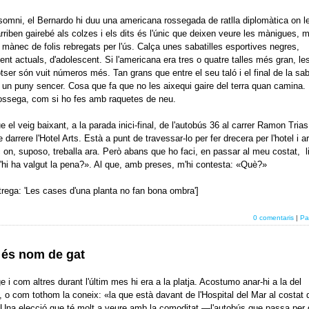
 somni, el Bernardo hi duu una americana rossegada de ratlla diplomàtica on l
 arriben gairebé als colzes i els dits és l'únic que deixen veure les mànigues, 
mànec de folis rebregats per l'ús. Calça unes sabatilles esportives negres,
nt actuals, d'adolescent. Si l'americana era tres o quatre talles més gran, le
otser són vuit números més. Tan grans que entre el seu taló i el final de la saba
r un puny sencer. Cosa que fa que no les aixequi gaire del terra quan camina
rossega, com si ho fes amb raquetes de neu.
e el veig baixant, a la parada inici-final, de l'autobús 36 al carrer Ramon Trias
 darrere l'Hotel Arts. Està a punt de travessar-lo per fer drecera per l'hotel i ar
 on, suposo, treballa ara. Però abans que ho faci, en passar al meu costat, l
'hi ha valgut la pena?». Al que, amb preses, m'hi contesta: «Què?»
rega: 'Les cases d'una planta no fan bona ombra']
0 comentaris
|
Pa
 és nom de gat
 i com altres durant l'últim mes hi era a la platja. Acostumo anar-hi a la del
 o com tothom la coneix: «la que està davant de l'Hospital del Mar al costat 
 Una elecció que té molt a veure amb la comoditat —l'autobús que passa per