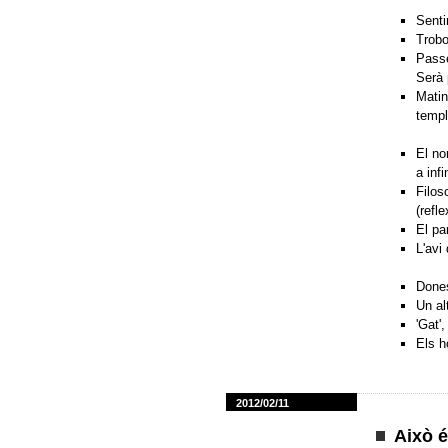
Sentir
Trobo
Passe
Serà 
Matin
temple
El no
a infi
Filos
(refle
El pa
L'avi
Dones
Un al
'Gat'
Els h
2012/02/11
Això é