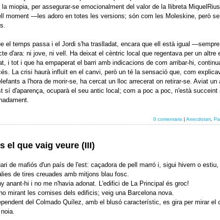
la miopia, per assegurar-se emocionalment del valor de la llibreta MiquelRiu
ell moment —les adoro en totes les versions; són com les Moleskine, però s
s.
e el temps passa i el Jordi s'ha traslladat, encara que ell està igual —sempre
cte d'ara: ni jove, ni vell. Ha deixat el cèntric local que regentava per un altre
t, i tot i que ha empaperat el barri amb indicacions de com arribar-hi, continu
ccés. La crisi haurà influït en el canvi, però un té la sensació que, com explica
efants a l'hora de morir-se, ha cercat un lloc arrecerat on retirar-se. Aviat un 
t sí d'aparença, ocuparà el seu antic local; com a poc a poc, n'està succeint
unadament.
0 comentaris
|
Anecdotari
,
Pa
s el que vaig veure (III)
ari de mafiós d'un país de l'est: caçadora de pell marró i, sigui hivern o estiu,
lies de tires creuades amb mitjons blau fosc.
y anant-hi i no me n'havia adonat. L'edifici de La Principal és groc!
o mirant les cornises dels edificis; veig una Barcelona nova.
pendent del Colmado Quílez, amb el blusó característic, es gira per mirar el 
 noia.