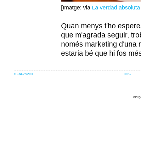
[Imatge: via
La verdad absoluta 
Quan menys t'ho esperes,
que m'agrada seguir, tr
només marketing d'una ma
estaria bé que hi fos més
« ENDAVANT
INICI
Viatg