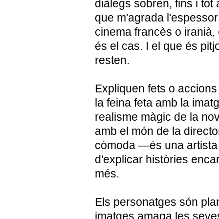
diàlegs sobren, fins i tot 
que m'agrada l'espessor
cinema francès o iranià,
és el cas. I el que és pitjo
resten.
Expliquen fets o accions
la feina feta amb la imat
realisme màgic de la nove
amb el món de la directo
còmoda —és una artista
d'explicar històries encar
més.
Els personatges són plans
imatges amaga les seves 