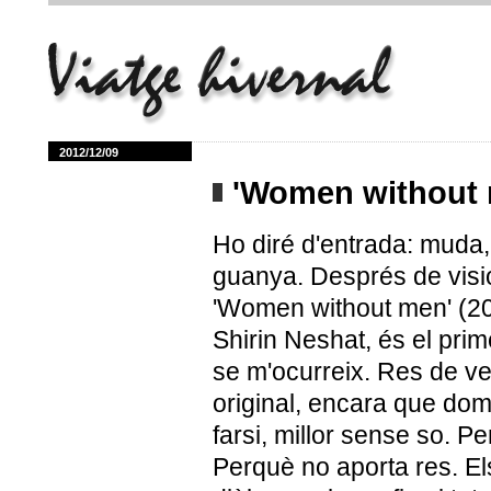
2012/12/09
'Women without 
Ho diré d'entrada: muda,
guanya. Després de visi
'Women without men' (2
Shirin Neshat, és el pri
se m'ocurreix. Res de ve
original, encara que domi
farsi, millor sense so. P
Perquè no aporta res. El