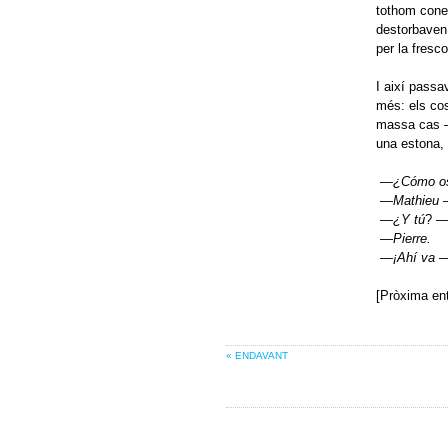
tothom coneg
destorbaven 
per la fresco
I així passav
més: els cos
massa cas —p
una estona, 
—
¿Cómo os
—
Mathieu
—
¿Y tú
? —
—
Pierre.
—
¡Ahí va
—
[Pròxima ent
« ENDAVANT