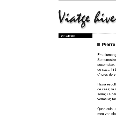
2012/08/08
Pierre
Era diumenge
Somorrostro,
socorrista».
de casa, hi 
d'hores de so
Havia escoll
de casa; la 
sorra; i a pa
vermella; fàc
Quan duia una
meu van situ