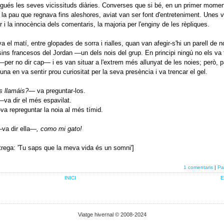
ués les seves vicissituds diàries. Converses que si bé, en un primer momen
la pau que regnava fins aleshores, aviat van ser font d'entreteniment. Unes
r i la innocència dels comentaris, la majoria per l'enginy de les rèpliques.
a el matí, entre glopades de sorra i rialles, quan van afegir-s'hi un parell de n
ins francesos del Jordan —un dels nois del grup. En principi ningú no els va 
er no dir cap— i es van situar a l'extrem més allunyat de les noies; però, 
una en va sentir prou curiositat per la seva presència i va trencar el gel.
 llamáis?
— va preguntar-los.
—va dir el més espavilat.
va repreguntar la noia al més tímid.
va dir ella—
, como mi gato!
rega: 'Tu saps que la meva vida és un somni']
1 comentaris
|
Pa
INICI
E
Viatge hivernal © 2008-2024