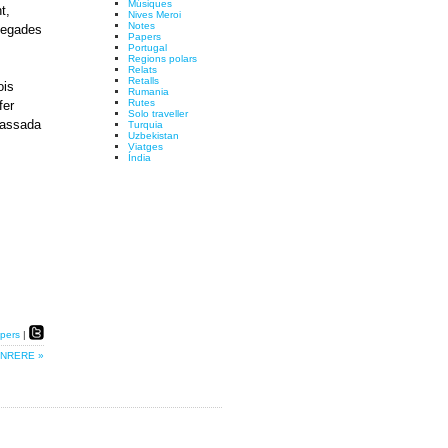
Músiques
t,
Nives Meroi
Notes
 vegades
Papers
Portugal
Regions polars
Relats
Retalls
ois
Rumania
Rutes
fer
Solo traveller
passada
Turquia
Uzbekistan
Viatges
Índia
pers
|
NRERE »