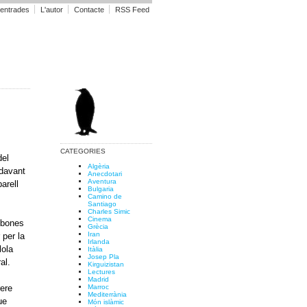
 entrades
L'autor
Contacte
RSS Feed
CATEGORIES
del
Algèria
 davant
Anecdotari
Aventura
arell
Bulgaria
Camino de
Santiago
Charles Simic
Cinema
umbones
Grècia
Iran
 per la
Irlanda
lola
Itàlia
Josep Pla
al.
Kirguizistan
Lectures
Madrid
Marroc
rere
Mediterrània
ue
Món islàmic