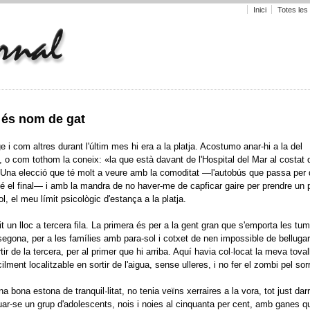
Inici
Totes les
 és nom de gat
 i com altres durant l'últim mes hi era a la platja. Acostumo anar-hi a la del
 o com tothom la coneix: «la que està davant de l'Hospital del Mar al costat 
 Una elecció que té molt a veure amb la comoditat —l'autobús que passa per
té el final— i amb la mandra de no haver-me de capficar gaire per prendre un p
l, el meu límit psicològic d'estança a la platja.
it un lloc a tercera fila. La primera és per a la gent gran que s'emporta les t
segona, per a les famílies amb para-sol i cotxet de nen impossible de bellugar
rtir de la tercera, per al primer que hi arriba. Aquí havia col·locat la meva toval
ilment localitzable en sortir de l'aigua, sense ulleres, i no fer el zombi pel sorr
 bona estona de tranquil·litat, no tenia veïns xerraires a la vora, tot just dar
ar-se un grup d'adolescents, nois i noies al cinquanta per cent, amb ganes q