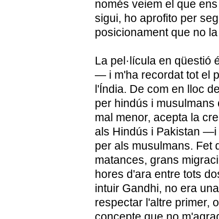
només veiem el que ens 
sigui, ho aprofito per se
posicionament que no la 
La pel·lícula en qüestió
— i m'ha recordat tot el
l'Índia. De com en lloc d
per hindús i musulmans q
mal menor, acepta la cre
als Hindús i Pakistan —i
per als musulmans. Fet q
matances, grans migracio
hores d'ara entre tots d
intuir Gandhi, no era una
respectar l'altre primer, 
concepte que no m'agrad