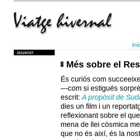
Ini
2011/07/27
Més sobre el Re
És curiós com succeeixe
—com si estigués sorpr
escrit:
A propòsit de Sud
dies un film i un reportat
reflexionant sobre el que
mena de llei còsmica me'
que no és així, és la nos