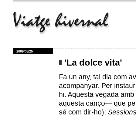
2009/05/25
'La dolce vita'
Fa un any, tal dia com a
acompanyar. Per instaurar
hi. Aquesta vegada amb
aquesta canço— que pert
sé com dir-ho):
Session