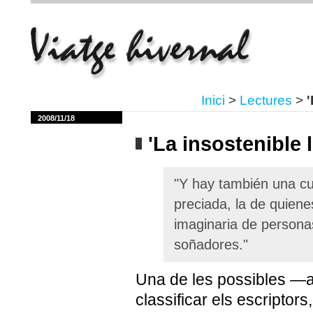
Inici
>
Lectures
>
'
2008/11/18
'La insostenible 
"Y
hay
también
una
cu
preciada
, la de
quiene
imaginaria de
persona
soñadores
."
Una de les possibles 
classificar els escriptors