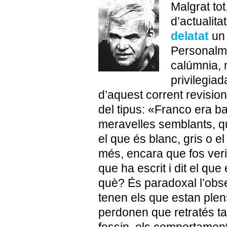
Malgrat to
d’actualita
delatat
un 
Personalme
calúmnia, 
privilegiad
d’aquest corrent revision
del tipus: «Franco era ba
meravelles semblants, qu
el que és blanc, gris o el
més, encara que fos verita
que ha escrit i dit el que e
què? És paradoxal l’obs
tenen els que estan plens
perdonen que retratés ta