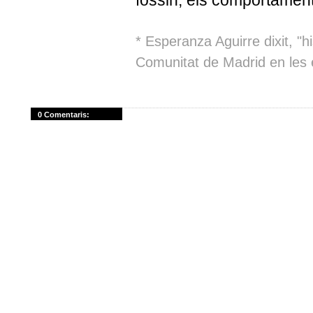
fossin, els comportaments
*
Esperanza
Aguirre
dixit
, "h
Comunitat de Madrid en les e
0 Comentaris: