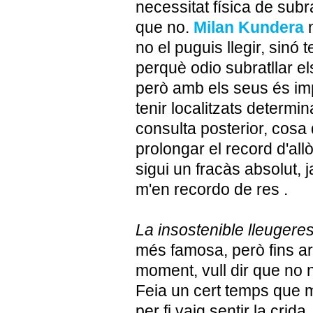
necessitat física de subra
que no.
Milan
Kundera
n
no el puguis llegir, sinó 
perquè odio subratllar el
però amb els seus és im
tenir localitzats determi
consulta posterior, cosa
prolongar el record d'all
sigui un fracàs absolut, 
m'en recordo de res .
La insostenible lleugeres
més famosa, però fins ar
moment, vull dir que no n’
Feia un cert temps que m
per fi vaig sentir la crid