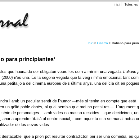
Inici
Totes les
Inici
>
Cinema
>
'Italiano para prin
ano para principiantes'
cules que hauria de ser obligatori veure-les com a mínim una vegada.
Italiano 
s
(2000) n'és una. És la segona vegada que la veig i m'ha emocionat tant com
una petita joia del cinema europeu dels últims anys, una delícia dit en poque
endra i amb un peculiar sentit de l'humor —més si tenim en compte que està
n un gèlid poble danès, al qual sembla que mai no passi res—. L'argument gi
na sèrie de personatges —amb vides no massa reeixides— que decideixen, un
 anar a aprendre l'italià al centre social, i com aquesta cita setmanal actua 
litzador de les seves vides.
t
destacable
, que a priori pot resultar contradictori per ser una comèdia, és q