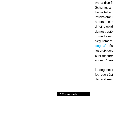
tracta d'un f
Scherfig, amb
treure tot e
infravalorar 
actors —el r
difícil d’ob
demostració
comèdia rom
Segurament, 
'dogma'
més 
l'escruixido
altre gènere
aquest “para
La següent p
fet, que sàp
deixa el mat
0 Comentaris: