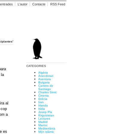
 entrades
L'autor
Contacte
RSS Feed
cipiantes'
CATEGORIES
para
Algèria
 la
Anecdotari
Aventura
s
Bulgaria
Camino de
Santiago
Charles Simic
Cinema
Grècia
Iran
ra al
Irlanda
 cop
Itàlia
Josep Pla
com a
Kirguizistan
Lectures
Madrid
Marroc
Mediterrània
ue es
Món islàmic