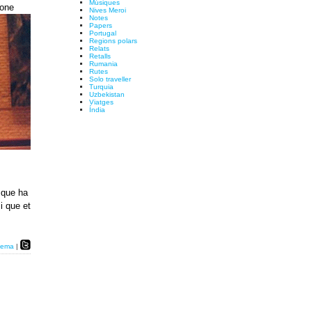
Músiques
Lone
Nives Meroi
Notes
Papers
Portugal
Regions polars
Relats
Retalls
Rumania
Rutes
Solo traveller
Turquia
Uzbekistan
Viatges
Índia
 que ha
i que et
nema
|