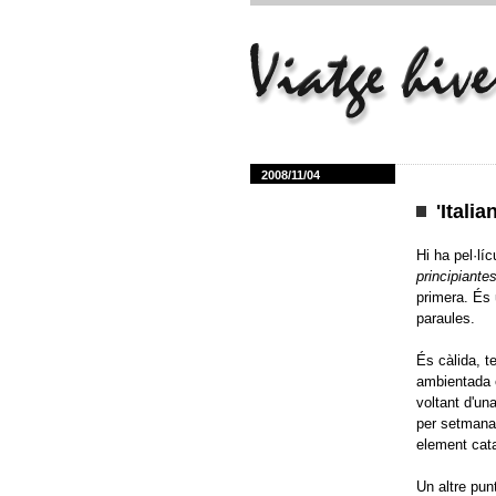
2008/11/04
'Itali
Hi ha pel·lí
principiante
primera. És 
paraules.
És càlida, t
ambientada e
voltant d'u
per setmana,
element cata
Un altre pun