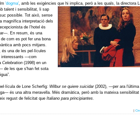
ilm
'dogma'
, amb les exigències que hi implica, però
a les quals, la directora 
 talent i sensibilitat, li sap
l suc possible. Tot això, sense
la magnífica interpretació dels
ecepcionista de l’hotel és
lidar—. En resum, és una
 de com es pot fer una bona
àntica amb pocs mitjans.
és una de les pel·lícules
interessants —com
ra
Celebration
(1998) en un
— de les que s'han fet sota
igua”.
el·lícula de Lone Scherfig:
Wilbur se quiere suicidar
(2002), —per ara l'última
iga— és una altra meravella. Més dramàtica, però amb la mateixa sensibilitat 
eix regust de felicitat que
Italiano
para
principiantes
.
|
Ci